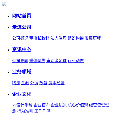
网站首页
走进公司
公司概况
董事长致辞
法人治理
组织构架
发展历程
资讯中心
公司要闻
媒体聚焦
奋斗者足迹
行业动态
业务领域
物流
金融
外贸
数智
资本经营
企业文化
VI设计系统
企业使命
企业愿景
核心价值观
经营管理理
念
行为准则
工作作风