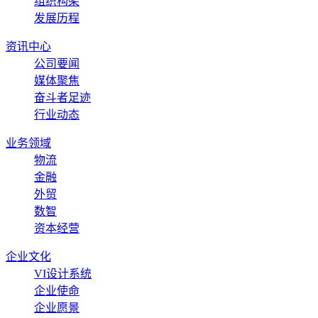
组织构架
发展历程
资讯中心
公司要闻
媒体聚焦
奋斗者足迹
行业动态
业务领域
物流
金融
外贸
数智
资本经营
企业文化
VI设计系统
企业使命
企业愿景