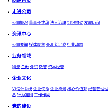
网站首页
走进公司
公司概况
董事长致辞
法人治理
组织构架
发展历程
资讯中心
公司要闻
媒体聚焦
奋斗者足迹
行业动态
业务领域
物流
金融
外贸
数智
资本经营
企业文化
VI设计系统
企业使命
企业愿景
核心价值观
经营管理理
念
行为准则
工作作风
党的建设