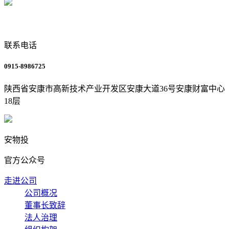
联系电话
0915-8986725
陕西省安康市高新技术产业开发区安康大道36号安康财富中心
18层
安物投
官方公众号
走进公司
公司概况
董事长致辞
法人治理