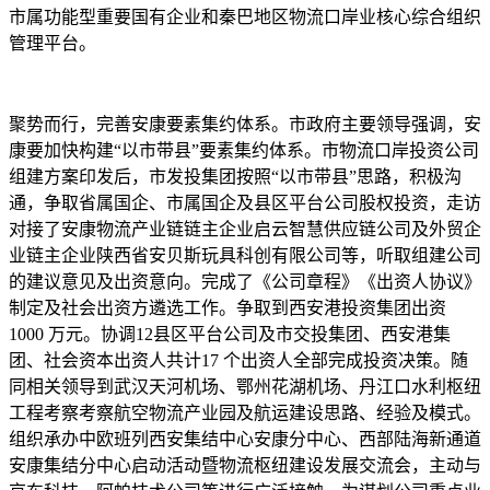
市属功能型重要国有企业和秦巴地区物流口岸业核心综合组织
管理平台。
聚势而行，完善安康要素集约体系。市政府主要领导强调，安
康要加快构建“以市带县”要素集约体系。市物流口岸投资公司
组建方案印发后，市发投集团按照“以市带县”思路，积极沟
通，争取省属国企、市属国企及县区平台公司股权投资，走访
对接了安康物流产业链链主企业启云智慧供应链公司及外贸企
业链主企业陕西省安贝斯玩具科创有限公司等，听取组建公司
的建议意见及出资意向。完成了《公司章程》《出资人协议》
制定及社会出资方遴选工作。争取到西安港投资集团出资
1000 万元。协调12县区平台公司及市交投集团、西安港集
团、社会资本出资人共计17 个出资人全部完成投资决策。随
同相关领导到武汉天河机场、鄂州花湖机场、丹江口水利枢纽
工程考察考察航空物流产业园及航运建设思路、经验及模式。
组织承办中欧班列西安集结中心安康分中心、西部陆海新通道
安康集结分中心启动活动暨物流枢纽建设发展交流会，主动与