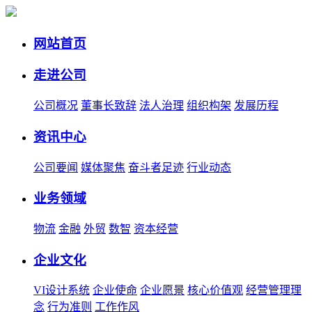
网站首页
走进公司
公司概况
董事长致辞
法人治理
组织构架
发展历程
资讯中心
公司要闻
媒体聚焦
奋斗者足迹
行业动态
业务领域
物流
金融
外贸
数智
资本经营
企业文化
VI设计系统
企业使命
企业愿景
核心价值观
经营管理理
念
行为准则
工作作风