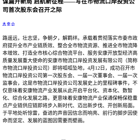
谋篇开新局 启航新征程——写在市物流口岸投资公
司首次股东会召开之际
大
中
小
路遥远，壮志坚，争朝夕，解羁绊。承载着贯彻落实市委市政
府提升全市产业链质效、整合全市物流资源、推进全市物流降
本增效、打造全市核心综合物流平台、服务安康开放型经济高
质量发展重大使命的安康市物流口岸投资发展有限公司（简称
市物流口岸投资公司）即将呱呱坠地，4月12日，成功召开市
物流口岸投资公司第一次股东会、一届一次董事会、一届一次
监事会，这是市物流口岸投资公司发展史上的里程碑事件，不
仅意味着安康物流产业发展从此开启平台化、资本化、数智
化、综合化发展之路，更意味着安康物流产业保通保畅保稳重
点产业链供应链即将步入新时代、迈出新步伐、开创新局面。
于平地处听惊雷，奋进的声音因信念而响亮、前行的脚步因使
命而坚定、发展的蓝图因需要而壁画。